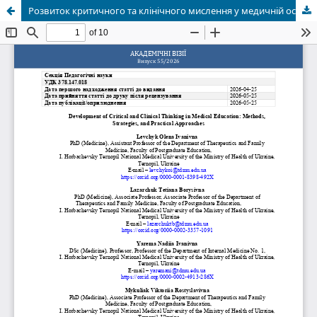
Розвиток критичного та клінічного мислення у медичній освіті: методики, стратегії та практичні підходи