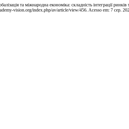
ія та міжнародна економіка: складність інтеграції ринків та е
cademy-vision.org/index.php/av/article/view/456. Acesso em: 7 сер. 20