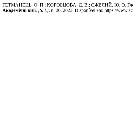
ГЕТМАНЕЦЬ, О. П.; КОРОБЦОВА, Д. В.; ЄЖЕЛИЙ, Ю. О. Глобалізац
Академічні візії
,
[S. l.]
, n. 20, 2023. Disponível em: https://www.a