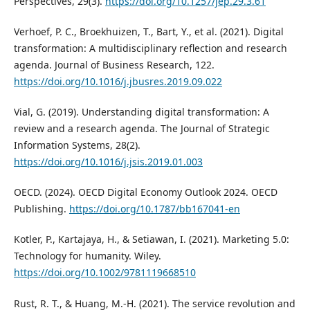
Perspectives, 29(3).
https://doi.org/10.1257/jep.29.3.61
Verhoef, P. C., Broekhuizen, T., Bart, Y., et al. (2021). Digital
transformation: A multidisciplinary reflection and research
agenda. Journal of Business Research, 122.
https://doi.org/10.1016/j.jbusres.2019.09.022
Vial, G. (2019). Understanding digital transformation: A
review and a research agenda. The Journal of Strategic
Information Systems, 28(2).
https://doi.org/10.1016/j.jsis.2019.01.003
OECD. (2024). OECD Digital Economy Outlook 2024. OECD
Publishing.
https://doi.org/10.1787/bb167041-en
Kotler, P., Kartajaya, H., & Setiawan, I. (2021). Marketing 5.0:
Technology for humanity. Wiley.
https://doi.org/10.1002/9781119668510
Rust, R. T., & Huang, M.-H. (2021). The service revolution and