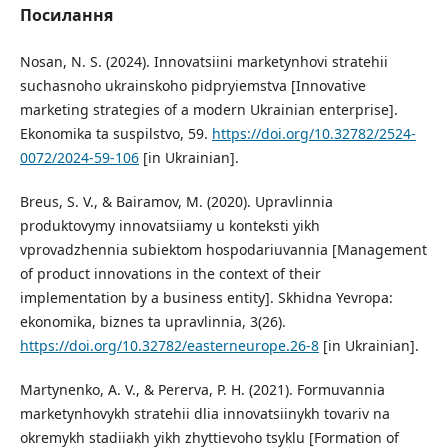
Посилання
Nosan, N. S. (2024). Innovatsiini marketynhovi stratehii
suchasnoho ukrainskoho pidpryiemstva [Innovative
marketing strategies of a modern Ukrainian enterprise].
Ekonomika ta suspilstvo, 59.
https://doi.org/10.32782/2524-
0072/2024-59-106
[in Ukrainian].
Breus, S. V., & Bairamov, M. (2020). Upravlinnia
produktovymy innovatsiiamy u konteksti yikh
vprovadzhennia subiektom hospodariuvannia [Management
of product innovations in the context of their
implementation by a business entity]. Skhidna Yevropa:
ekonomika, biznes ta upravlinnia, 3(26).
https://doi.org/10.32782/easterneurope.26-8
[in Ukrainian].
Martynenko, A. V., & Pererva, P. H. (2021). Formuvannia
marketynhovykh stratehii dlia innovatsiinykh tovariv na
okremykh stadiiakh yikh zhyttievoho tsyklu [Formation of