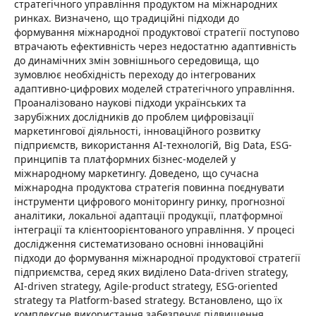
стратегічного управління продуктом на міжнародних
ринках. Визначено, що традиційні підходи до
формування міжнародної продуктової стратегії поступово
втрачають ефективність через недостатню адаптивність
до динамічних змін зовнішнього середовища, що
зумовлює необхідність переходу до інтегрованих
адаптивно-цифрових моделей стратегічного управління.
Проаналізовано наукові підходи українських та
зарубіжних дослідників до проблем цифровізації
маркетингової діяльності, інноваційного розвитку
підприємств, використання AI-технологій, Big Data, ESG-
принципів та платформних бізнес-моделей у
міжнародному маркетингу. Доведено, що сучасна
міжнародна продуктова стратегія повинна поєднувати
інструменти цифрового моніторингу ринку, прогнозної
аналітики, локальної адаптації продукції, платформної
інтеграції та клієнтоорієнтованого управління. У процесі
дослідження систематизовано основні інноваційні
підходи до формування міжнародної продуктової стратегії
підприємства, серед яких виділено Data-driven strategy,
AI-driven strategy, Agile-product strategy, ESG-oriented
strategy та Platform-based strategy. Встановлено, що їх
комплексне використання забезпечує підвищення