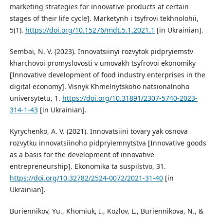
marketing strategies for innovative products at certain
stages of their life cycle]. Marketynh i tsyfrovi tekhnolohii,
5(1).
https://doi.org/10.15276/mdt.5.1.2021.1
[in Ukrainian].
Sembai, N. V. (2023). Innovatsiinyi rozvytok pidpryiemstv
kharchovoi promyslovosti v umovakh tsyfrovoi ekonomiky
[Innovative development of food industry enterprises in the
digital economy]. Visnyk Khmelnytskoho natsionalnoho
universytetu, 1.
https://doi.org/10.31891/2307-5740-2023-
314-1-43
[in Ukrainian].
Kyrychenko, A. V. (2021). Innovatsiini tovary yak osnova
rozvytku innovatsiinoho pidpryiemnytstva [Innovative goods
as a basis for the development of innovative
entrepreneurship]. Ekonomika ta suspilstvo, 31.
https://doi.org/10.32782/2524-0072/2021-31-40
[in
Ukrainian].
Buriennikov, Yu., Khomiuk, I., Kozlov, L., Buriennikova, N., &