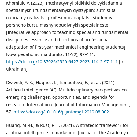
Khomiuk, V. (2023). Intehratyvnyi pidkhid do vykladannia
spetsialnykh i fundamentalnykh dystsyplin: sutnist ta
napriamy realizatsii profesiinoi adaptatsii studentiv
pershoho kursu mashynobudivnykh spetsialnostei
[Integrative approach to teaching special and fundamental
disciplines: essence and directions of professional
adaptation of first-year mechanical engineering students].
Nova pedahohichna dumka, 114(2), 97–111.
https://doi.org/10.37026/2520-6427-2023-114-2-97-111
[in
Ukrainian].
Dwivedi, Y. K., Hughes, L., Ismagilova, E., et al. (2021).
Artificial intelligence (AI): Multidisciplinary perspectives on
emerging challenges, opportunities, and agenda for
research. International Journal of Information Management,
57.
https://doi.org/10.1016/j.ijinfomgt.2019.08.002
Huang, M.-H., & Rust, R. T. (2021). A strategic framework for
artificial intelligence in marketing. Journal of the Academy of