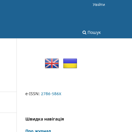
Увійти
Пошук
e-ISSN:
2786-586X
Швидка навігація
Про журнал