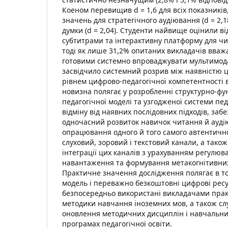
Коеном перевищив d = 1,6 для всіх показникі
значень для стратегічного аудіювання (d = 2,1
думки (d = 2,04). Студенти найвище оцінили ві
субтитрами та інтерактивну платформу для чит
тоді як лише 31,2% опитаних викладачів вваж
готовими системно впроваджувати мультимода
засвідчило системний розрив між наявністю ц
рівнем цифрово-педагогічної компетентності 
новизна полягає у розробленні структурно-фу
педагогічної моделі та узгодженої системи пед
відміну від наявних послідовних підходів, заб
одночасний розвиток навичок читання й ауді
опрацювання одного й того самого автентичн
слуховий, зоровий і текстовий канали, а тако
інтеграції цих каналів з урахуванням регулюв
навантаження та формування метакогнітивних
Практичне значення дослідження полягає в т
модель і переважно безкоштовні цифрові рес
безпосередньо використані викладачами прак
методики навчання іноземних мов, а також сл
оновлення методичних дисциплін і навчальних
програмах педагогічної освіти.