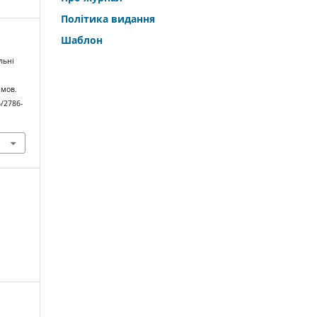
Політика видання
Шаблон
льні
 мов.
6/2786-