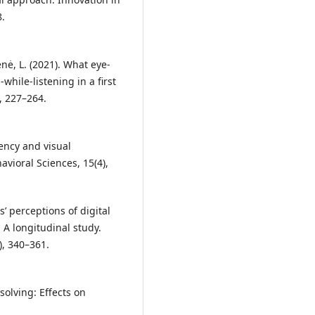
.
enė, L. (2021). What eye-
while-listening in a first
, 227–264.
iency and visual
avioral Sciences, 15(4),
s’ perceptions of digital
A longitudinal study.
), 340–361.
solving: Effects on