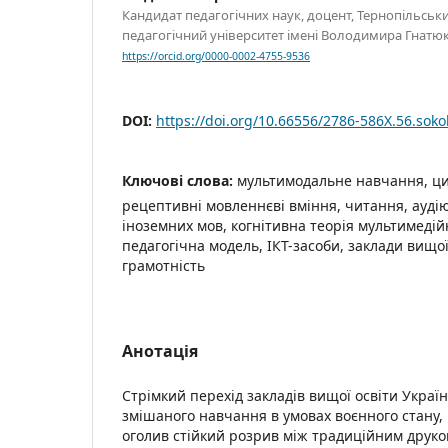
Кандидат педагогічних наук, доцент, Тернопільсь
педагогічний університет імені Володимира Гнатюка
https://orcid.org/0000-0002-4755-9536
DOI:
https://doi.org/10.66556/2786-586X.56.soko
Ключові слова:
мультимодальне навчання, циф
рецептивні мовленнєві вміння, читання, ауді
іноземних мов, когнітивна теорія мультимеді
педагогічна модель, ІКТ-засоби, заклади вищо
грамотність
Анотація
Стрімкий перехід закладів вищої освіти Украї
змішаного навчання в умовах воєнного стану, 
оголив стійкий розрив між традиційним друк