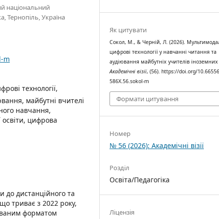
кий національний
, Тернопіль, Україна
Як цитувати
Сокол, М., & Черній, Л. (2026). Мультимода
цифрові технології у навчанні читання та
l-m
аудіювання майбутніх учителів іноземних
Академічні візії
, (56). https://doi.org/10.6655
586X.56.sokol-m
рові технології,
Формати цитування
ювання, майбутні вчителі
йного навчання,
ї освіти, цифрова
Номер
№ 56 (2026): Академічні візії
Розділ
Освіта/Педагогіка
ни до дистанційного та
що триває з 2022 року,
Ліцензія
ованим форматом