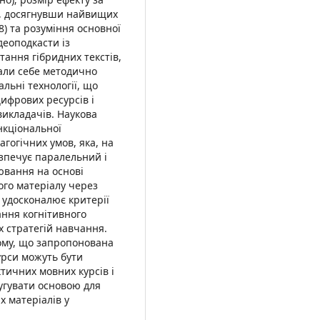
в, досягнувши найвищих
8) та розуміння основної
деоподкасти із
ання гібридних текстів,
али себе методично
льні технології, що
ифрових ресурсів і
викладачів. Наукова
нкціональної
агогічних умов, яка, на
езпечує паралельний і
ювання на основі
ого матеріалу через
ж удосконалює критерії
ання когнітивного
 стратегій навчання.
ому, що запропонована
урси можуть бути
тичних мовних курсів і
угувати основою для
 матеріалів у