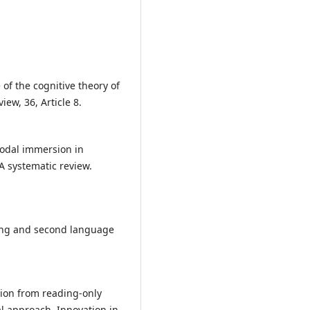
 of the cognitive theory of
ew, 36, Article 8.
modal immersion in
A systematic review.
sing and second language
ition from reading-only
l approach. Innovation in