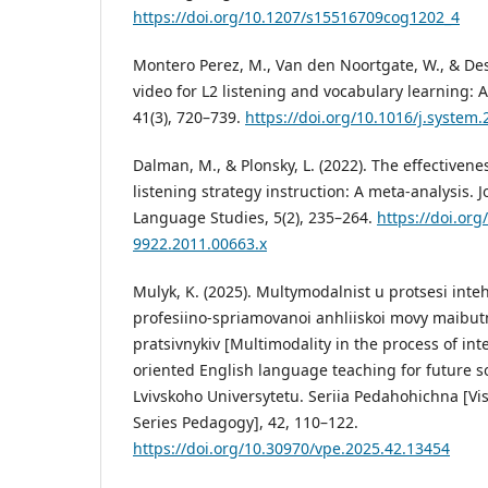
https://doi.org/10.1207/s15516709cog1202_4
Montero Perez, M., Van den Noortgate, W., & Des
video for L2 listening and vocabulary learning: 
41(3), 720–739.
https://doi.org/10.1016/j.system
Dalman, M., & Plonsky, L. (2022). The effectiven
listening strategy instruction: A meta-analysis. 
Language Studies, 5(2), 235–264.
https://doi.org
9922.2011.00663.x
Mulyk, K. (2025). Multymodalnist u protsesi in
profesiino-spriamovanoi anhliiskoi movy maibut
pratsivnykiv [Multimodality in the process of int
oriented English language teaching for future so
Lvivskoho Universytetu. Seriia Pedahohichna [Visn
Series Pedagogy], 42, 110–122.
https://doi.org/10.30970/vpe.2025.42.13454