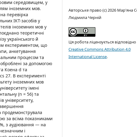
ровим середовищем, у
лям іноземних мов.
Авторське право (c) 2026 Мар'яна С
на перевірка
Людмила Черній
ьних ІКТ-засобів у
телів іноземних мов у
 поєднано теоретичні
ізу українського й
Ця робота ліцензується відповідно
ним експериментом, що
Creative Commons Attribution 4.0
апи, анкетування
International License
.
вчальним процесом та
 оброблені за допомогою
та Коена d та
ics 27. В експерименті
льтету іноземних мов
університету імені
тальну (n = 56) та
ів університету,
 завершення
а продемонструвала
ою за всіма показниками
,2%, з аудіювання — на
 незначним і
но); розмір ефекту за