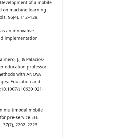
). Development of a mobile
ed on machine learning
ls, 96(4), 112–128.
 as an innovative
and implementation
almero, J., & Palacios-
her education professor
 methods with ANOVA
nges. Education and
I:10.1007/s10639-021-
 on multimodal mobile-
or pre-service EFL
 37(7), 2202–2223.