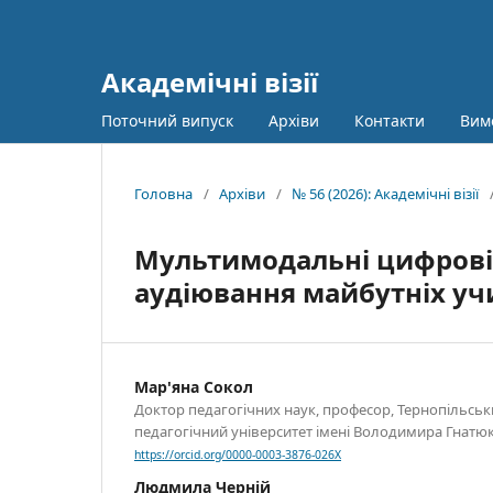
Академічні візії
Поточний випуск
Архіви
Контакти
Вим
Головна
/
Архіви
/
№ 56 (2026): Академічні візії
Мультимодальні цифрові т
аудіювання майбутніх уч
Мар'яна Сокол
Доктор педагогічних наук, професор, Тернопільсь
педагогічний університет імені Володимира Гнатюка
https://orcid.org/0000-0003-3876-026X
Людмила Черній