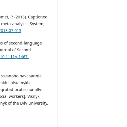
met, P. (2013). Captioned
A meta-analysis. System,
.2013.07.013
ess of second-language
Journal of Second
/10.1111/j.1467-
tehrovanoho navchannia
nikh sotsialnykh
egrated professionally-
cial workers]. Visnyk
yk of the Lviv University.