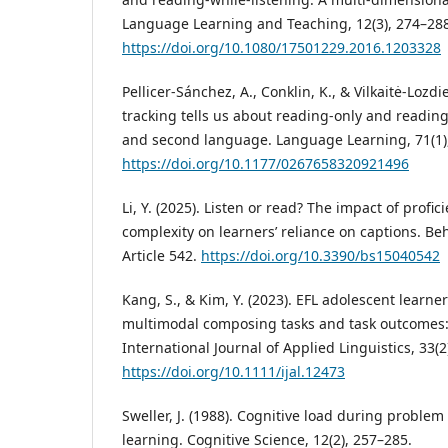
Language Learning and Teaching, 12(3), 274–288
https://doi.org/10.1080/17501229.2016.1203328
Pellicer-Sánchez, A., Conklin, K., & Vilkaitė-Lozdi
tracking tells us about reading-only and reading-
and second language. Language Learning, 71(1)
https://doi.org/10.1177/0267658320921496
Li, Y. (2025). Listen or read? The impact of profic
complexity on learners’ reliance on captions. Beh
Article 542.
https://doi.org/10.3390/bs15040542
Kang, S., & Kim, Y. (2023). EFL adolescent learner
multimodal composing tasks and task outcomes: 
International Journal of Applied Linguistics, 33(2
https://doi.org/10.1111/ijal.12473
Sweller, J. (1988). Cognitive load during problem 
learning. Cognitive Science, 12(2), 257–285.