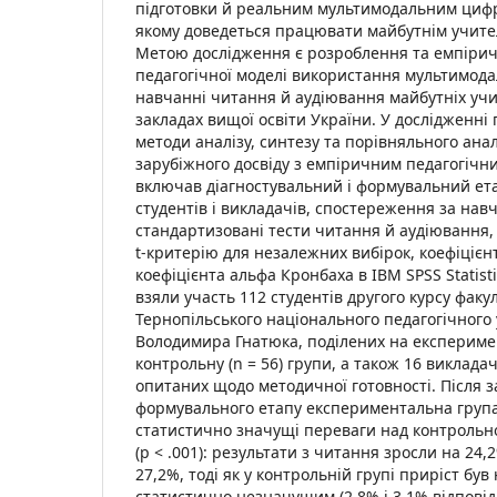
підготовки й реальним мультимодальним циф
якому доведеться працювати майбутнім учите
Метою дослідження є розроблення та емпірич
педагогічної моделі використання мультимодал
навчанні читання й аудіювання майбутніх учи
закладах вищої освіти України. У дослідженні
методи аналізу, синтезу та порівняльного анал
зарубіжного досвіду з емпіричним педагогіч
включав діагностувальний і формувальний ет
студентів і викладачів, спостереження за на
стандартизовані тести читання й аудіювання,
t-критерію для незалежних вибірок, коефіцієн
коефіцієнта альфа Кронбаха в IBM SPSS Statist
взяли участь 112 студентів другого курсу факу
Тернопільського національного педагогічного 
Володимира Гнатюка, поділених на експеримен
контрольну (n = 56) групи, а також 16 викладач
опитаних щодо методичної готовності. Після
формувального етапу експериментальна груп
статистично значущі переваги над контрольн
(p < .001): результати з читання зросли на 24
27,2%, тоді як у контрольній групі приріст був
статистично незначущим (2,8% і 3,1% відповід