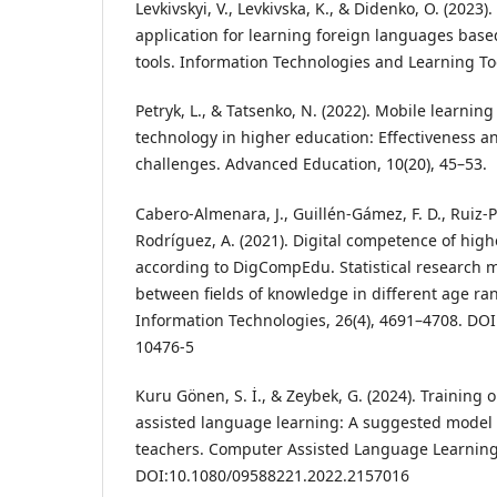
Levkivskyi, V., Levkivska, K., & Didenko, O. (2023
application for learning foreign languages bas
tools. Information Technologies and Learning Too
Petryk, L., & Tatsenko, N. (2022). Mobile learning
technology in higher education: Effectiveness 
challenges. Advanced Education, 10(20), 45–53.
Cabero-Almenara, J., Guillén-Gámez, F. D., Ruiz-P
Rodríguez, A. (2021). Digital competence of hig
according to DigCompEdu. Statistical research
between fields of knowledge in different age ra
Information Technologies, 26(4), 4691–4708. DO
10476-5
Kuru Gönen, S. İ., & Zeybek, G. (2024). Training
assisted language learning: A suggested model f
teachers. Computer Assisted Language Learning,
DOI:10.1080/09588221.2022.2157016