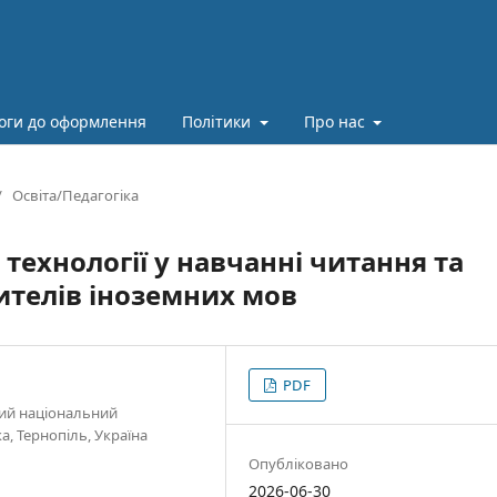
оги до оформлення
Політики
Про нас
/
Освіта/Педагогіка
ехнології у навчанні читання та
ителів іноземних мов
PDF
кий національний
, Тернопіль, Україна
Опубліковано
2026-06-30