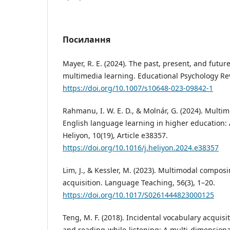
Посилання
Mayer, R. E. (2024). The past, present, and future
multimedia learning. Educational Psychology Revi
https://doi.org/10.1007/s10648-023-09842-1
Rahmanu, I. W. E. D., & Molnár, G. (2024). Multi
English language learning in higher education: 
Heliyon, 10(19), Article e38357.
https://doi.org/10.1016/j.heliyon.2024.e38357
Lim, J., & Kessler, M. (2023). Multimodal compo
acquisition. Language Teaching, 56(3), 1–20.
https://doi.org/10.1017/S0261444823000125
Teng, M. F. (2018). Incidental vocabulary acquis
and reading-while-listening: A multi-dimensiona