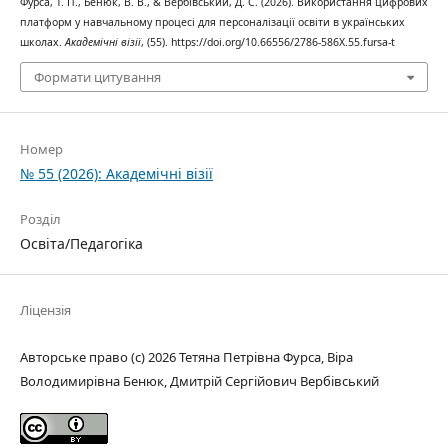
Фурса, Т. П., Бенюк, В. В., & Вербівський, Д. С. (2026). Використання цифрових
платформ у навчальному процесі для персоналізації освіти в українських
школах.
Академічні візії
, (55). https://doi.org/10.66556/2786-586X.55.fursa-t
Формати цитування
Номер
№ 55 (2026): Академічні візії
Розділ
Освіта/Педагогіка
Ліцензія
Авторське право (c) 2026 Тетяна Петрівна Фурса, Віра
Володимирівна Бенюк, Дмитрій Сергійович Вербівський