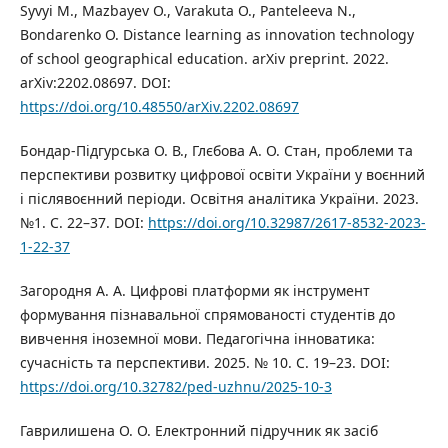
Syvyi M., Mazbayev O., Varakuta O., Panteleeva N.,
Bondarenko O. Distance learning as innovation technology
of school geographical education. arXiv preprint. 2022.
arXiv:2202.08697. DOI:
https://doi.org/10.48550/arXiv.2202.08697
Бондар-Підгурська О. В., Глєбова А. О. Стан, проблеми та
перспективи розвитку цифрової освіти України у воєнний
і післявоєнний періоди. Освітня аналітика України. 2023.
№1. С. 22–37. DOI:
https://doi.org/10.32987/2617-8532-2023-
1-22-37
Загородня А. А. Цифрові платформи як інструмент
формування пізнавальної спрямованості студентів до
вивчення іноземної мови. Педагогічна інноватика:
сучасність та перспективи. 2025. № 10. С. 19–23. DOI:
https://doi.org/10.32782/ped-uzhnu/2025-10-3
Гаврилишена О. О. Електронний підручник як засіб