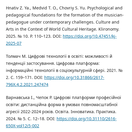
Hnativ Z. Ya., Medvid T. O., Chovriy S. Yu. Psychological and
pedagogical foundations for the formation of the musician-
pedagogue under contemporary challenges. Culture and
Arts in the Context of World Cultural Heritage. Klironomy.
2025. № 10. Р. 110–123. DOI:
https://doi.org/10.47451/kj-
2025-07
Толмач М. Цифрові технології в освіті: можливості й
тенденції застосування. Цифрова платформа:
інформаційні технології в соціокультурній сфері. 2021. №
2. С. 159–171. DOI:
https://doi.org/10.31866/2617-
796X.4.2.2021.247474
Варнавська І., Чепок Р. Цифрові платформи професійної
освіти: дистанційна форма в умовах повномасштабної
агресії 2022-2024 років. Освіта. Інноватика. Практика.
2024. № 5. С. 12–18. DOI:
https://doi.org/10.31110/2616-
650X-vol12i5-002