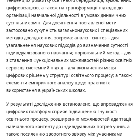
тенденціях розвитку освітнього середовища, зумовлених
цифровізацією, а також на трансформації підходів до
організації навчальної діяльності в умовах динамічних
суспільних змін. Для досягнення поставленої мети
застосовано сукупність загальнонаукових і спеціальних
методів дослідження, зокрема: аналіз і синтез – для
узагальнення наукових підходів до визначення сутності
індивідуалізованого навчання; порівняльний метод – для
зіставлення функціональних можливостей різних освітніх
сервісів; системний підхід – для визначення місця
цифрових рішень у структурі освітнього процесу; а також
елементи емпіричного аналізу щодо практик їх
використання в українських школах.
У результаті дослідження встановлено, що впровадження
цифрових платформ сприяє підвищенню гнучкості
освітнього процесу, розширенню можливостей адаптації
навчального контенту до індивідуальних потреб учнів, а
також посиленню зворотного зв’язку між учасниками