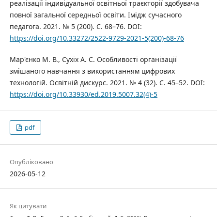
реалізації індивідуальної освітньої траєкторії здобувача
повної загальної середньої освіти. Імідж сучасного
педагога. 2021. № 5 (200). С. 68–76. DOI:
https://doi.org/10.33272/2522-9729-2021-5(200)-68-76
Мар'єнко М. В., Сухіх А. С. Особливості організації
змішаного навчання з використанням цифрових
технологій. Освітній дискурс. 2021. № 4 (32). С. 45–52. DOI:
https://doi.org/10.33930/ed.2019.5007.32(4)-5
pdf
Опубліковано
2026-05-12
Як цитувати